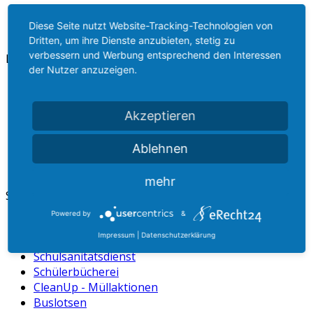
Diese Seite nutzt Website-Tracking-Technologien von
Dritten, um ihre Dienste anzubieten, stetig zu
verbessern und Werbung entsprechend den Interessen
Lernen
der Nutzer anzuzeigen.
Unterrichtsfächer
Abschlüsse
Akzeptieren
Stundenraster
Methoden
Ablehnen
Digitale Ausstattung
Handyordnung
mehr
Schulleben
Powered by
&
Ganztag
Impressum
|
Datenschutzerklärung
Schülervertretung
Schulsanitätsdienst
Schülerbücherei
CleanUp - Müllaktionen
Buslotsen