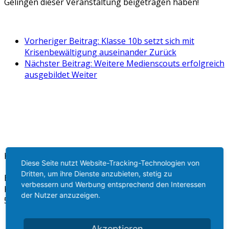
Gelingen dieser Veranstaltung beigetragen haben!
Vorheriger Beitrag: Klasse 10b setzt sich mit
Krisenbewältigung auseinander
Zurück
Nächster Beitrag: Weitere Medienscouts erfolgreich
ausgebildet
Weiter
Kontakt
Diese Seite nutzt Website-Tracking-Technologien von
Dritten, um ihre Dienste anzubieten, stetig zu
Bigge-Lenne Gesamtschule
verbessern und Werbung entsprechend den Interessen
Kopernikusstr. 22 - 24
der Nutzer anzuzeigen.
57413 Finnentrop
dummy
+49 27 21 60 599 100
Akzeptieren