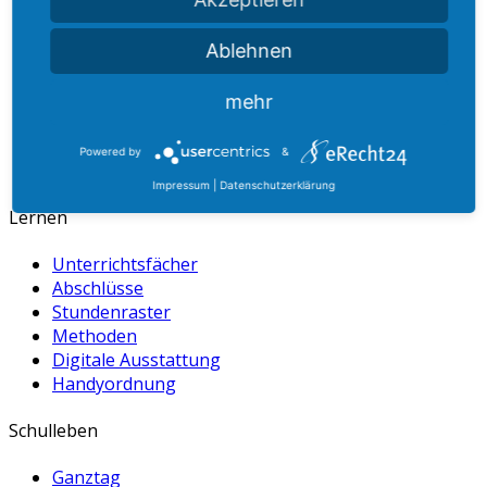
dummy
+49 27 21 60 599 106
Ablehnen
dummy
info@b-l-g.de
mehr
dummy
www.b-l-g.de
Powered by
&
Impressum
|
Datenschutzerklärung
Lernen
Unterrichtsfächer
Abschlüsse
Stundenraster
Methoden
Digitale Ausstattung
Handyordnung
Schulleben
Ganztag