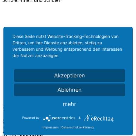
Schülerinnen und Schüler.
Diese Seite nutzt Website-Tracking-Technologien von
Vorheriger Beitrag: Bundeswehr informiert an der
Dritten, um ihre Dienste anzubieten, stetig zu
BLG
Zurück
verbessern und Werbung entsprechend den Interessen
Nächster Beitrag: Schüler lernen über
der Nutzer anzuzeigen.
Medienprävention
Weiter
Akzeptieren
Ablehnen
mehr
Kontakt
Powered by
&
Bigge-Lenne Gesamtschule
Kopernikusstr. 22 - 24
Impressum
|
Datenschutzerklärung
57413 Finnentrop