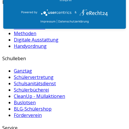
Lernen
Powered by
&
Unterrichtsfächer
Abschlüsse
Impressum
|
Datenschutzerklärung
Stundenraster
Methoden
Digitale Ausstattung
Handyordnung
Schulleben
Ganztag
Schülervertretung
Schulsanitätsdienst
Schülerbücherei
CleanUp - Müllaktionen
Buslotsen
BLG-Schülershop
Förderverein
Service