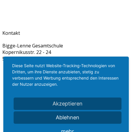
Kontakt
Bigge-Lenne Gesamtschule
Kopernikusstr. 22 - 24
57413 Finnentrop
Diese Seite nutzt Website-Tracking-Technologien von
dummy
+49 27 21 60 599 100
Dritten, um ihre Dienste anzubieten, stetig zu
verbessern und Werbung entsprechend den Interessen
dummy
+49 27 21 60 599 106
der Nutzer anzuzeigen.
dummy
info@b-l-g.de
dummy
www.b-l-g.de
Akzeptieren
Ablehnen
mehr