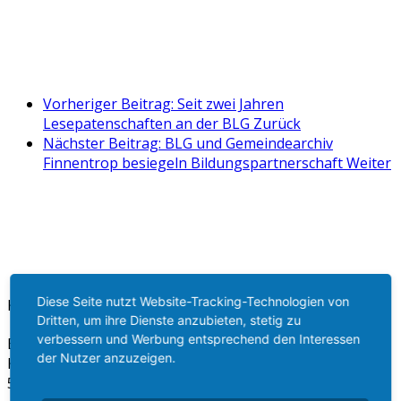
Vorheriger Beitrag: Seit zwei Jahren
Lesepatenschaften an der BLG
Zurück
Nächster Beitrag: BLG und Gemeindearchiv
Finnentrop besiegeln Bildungspartnerschaft
Weiter
Diese Seite nutzt Website-Tracking-Technologien von
Kontakt
Dritten, um ihre Dienste anzubieten, stetig zu
verbessern und Werbung entsprechend den Interessen
Bigge-Lenne Gesamtschule
der Nutzer anzuzeigen.
Kopernikusstr. 22 - 24
57413 Finnentrop