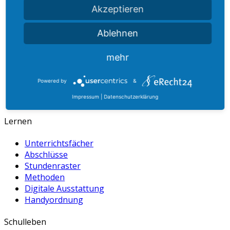
Akzeptieren
dummy
+49 27 21 60 599 100
dummy
+49 27 21 60 599 106
Ablehnen
dummy
info@b-l-g.de
mehr
dummy
www.b-l-g.de
Powered by
&
Impressum
|
Datenschutzerklärung
Lernen
Unterrichtsfächer
Abschlüsse
Stundenraster
Methoden
Digitale Ausstattung
Handyordnung
Schulleben